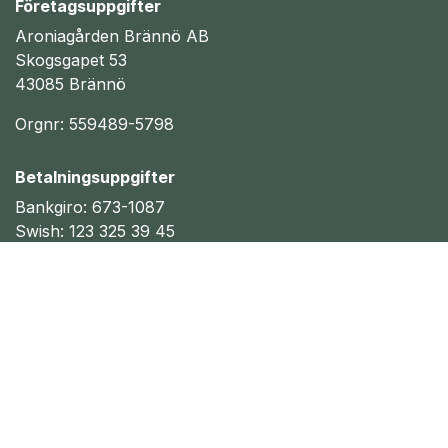
Företagsuppgifter
Aroniagården Brännö AB
Skogsgapet 53
43085 Brännö
Orgnr: 559489-5798
Betalningsuppgifter
Bankgiro: 673-1087
Swish: 123 325 39 45
Vi är momsregistrerade och har F-skatt.
Kontaktuppgifter
0730 86 85 72
info@aroniagarden.se