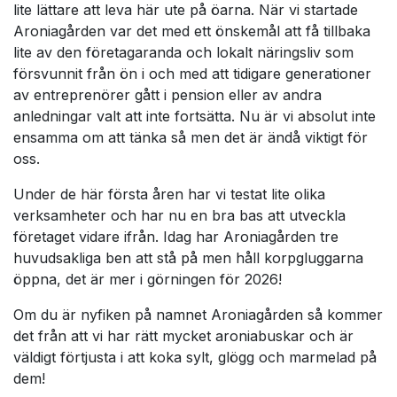
lite lättare att leva här ute på öarna. När vi startade
Aroniagården var det med ett önskemål att få tillbaka
lite av den företagaranda och lokalt näringsliv som
försvunnit från ön i och med att tidigare generationer
av entreprenörer gått i pension eller av andra
anledningar valt att inte fortsätta. Nu är vi absolut inte
ensamma om att tänka så men det är ändå viktigt för
oss.
Under de här första åren har vi testat lite olika
verksamheter och har nu en bra bas att utveckla
företaget vidare ifrån. Idag har Aroniagården tre
huvudsakliga ben att stå på men håll korpgluggarna
öppna, det är mer i görningen för 2026!
Om du är nyfiken på namnet Aroniagården så kommer
det från att vi har rätt mycket aroniabuskar och är
väldigt förtjusta i att koka sylt, glögg och marmelad på
dem!