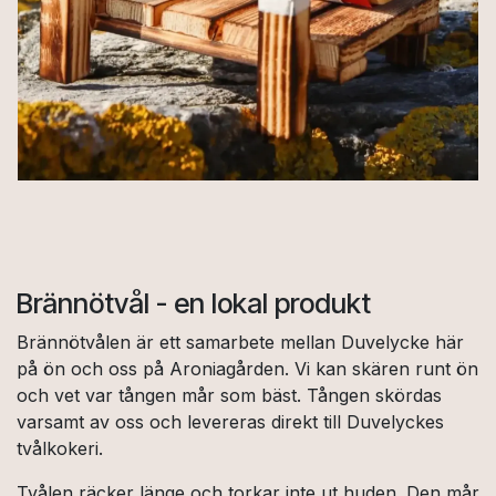
Brännötvål - en lokal produkt
Brännötvålen är ett samarbete mellan Duvelycke här
på ön och oss på Aroniagården. Vi kan skären runt ön
och vet var tången mår som bäst. Tången skördas
varsamt av oss och levereras direkt till Duvelyckes
tvålkokeri.
Tvålen räcker länge och torkar inte ut huden. Den mår